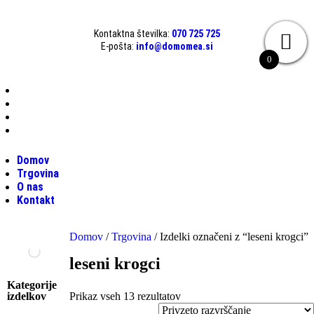
Kontaktna številka:
070 725 725
E-pošta:
info@domomea.si
0
Domov
Trgovina
O nas
Kontakt
Domov
Trgovina
O nas
Kontakt
Domov
/
Trgovina
/ Izdelki označeni z “leseni krogci”
leseni krogci
Kategorije
izdelkov
Prikaz vseh 13 rezultatov