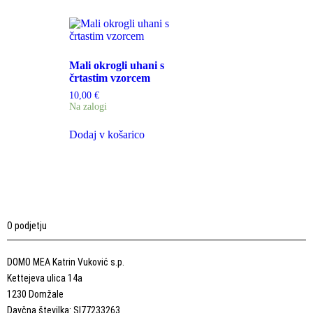
Mali okrogli uhani s
črtastim vzorcem
10,00
€
Na zalogi
Dodaj v košarico
O podjetju
DOMO MEA Katrin Vuković s.p.
Kettejeva ulica 14a
1230 Domžale
Davčna številka: SI77233263