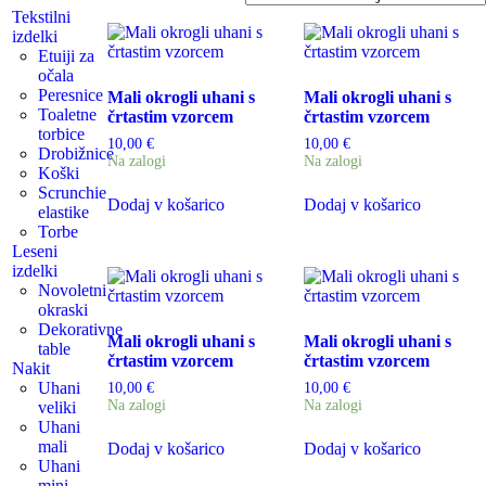
Tekstilni
izdelki
Etuiji za
očala
Peresnice
Mali okrogli uhani s
Mali okrogli uhani s
Toaletne
črtastim vzorcem
črtastim vzorcem
torbice
10,00
€
10,00
€
Drobižnice
Na zalogi
Na zalogi
Koški
Scrunchie
Dodaj v košarico
Dodaj v košarico
elastike
Torbe
Leseni
izdelki
Novoletni
okraski
Dekorativne
Mali okrogli uhani s
Mali okrogli uhani s
table
črtastim vzorcem
črtastim vzorcem
Nakit
Uhani
10,00
€
10,00
€
Na zalogi
Na zalogi
veliki
Uhani
mali
Dodaj v košarico
Dodaj v košarico
Uhani
mini