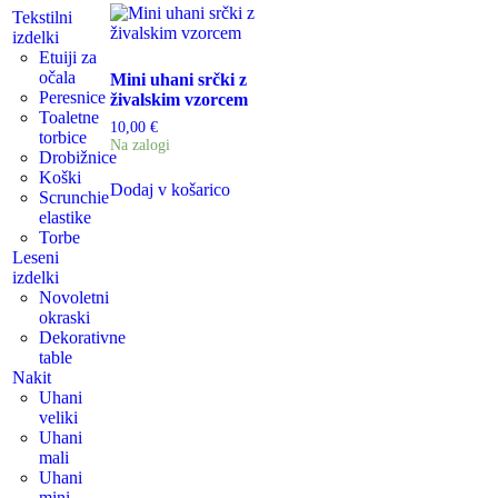
Tekstilni
izdelki
Etuiji za
očala
Mini uhani srčki z
Peresnice
živalskim vzorcem
Toaletne
10,00
€
torbice
Na zalogi
Drobižnice
Koški
Dodaj v košarico
Scrunchie
elastike
Torbe
Leseni
izdelki
Novoletni
okraski
Dekorativne
table
Nakit
Uhani
veliki
Uhani
mali
Uhani
mini