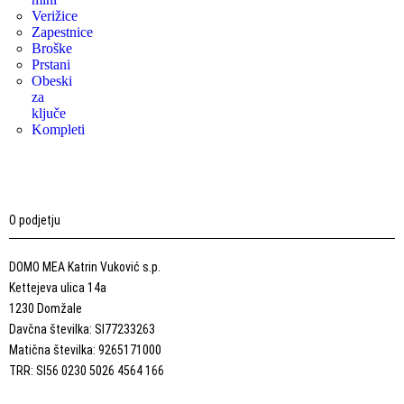
Verižice
Zapestnice
Broške
Prstani
Obeski
za
ključe
Kompleti
O podjetju
DOMO MEA Katrin Vuković s.p.
Kettejeva ulica 14a
1230 Domžale
Davčna številka: SI77233263
Matična številka: 9265171000
TRR: SI56 0230 5026 4564 166