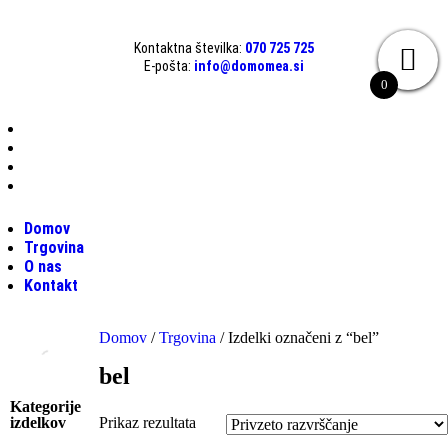
Kontaktna številka:
070 725 725
E-pošta:
info@domomea.si
0
Domov
Trgovina
O nas
Kontakt
Domov
Trgovina
O nas
Kontakt
Domov
/
Trgovina
/ Izdelki označeni z “bel”
bel
Kategorije
izdelkov
Prikaz rezultata